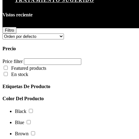
TRATAMIENTO SUGERIDO
Vistos reciente
Aun no haz visto ningún producto
Filtro
Precio
Price filter
Featured products
En stock
Etiquetas De Producto
Color Del Producto
Black
Blue
Brown