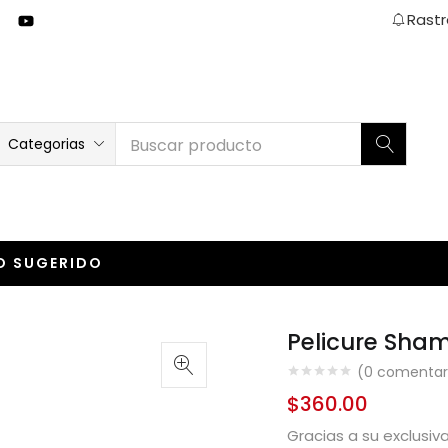
Rastr
Categorias
O SUGERIDO
Pelicure Sha
(
0
comentario
$
360.00
Gracias a su exclusiv