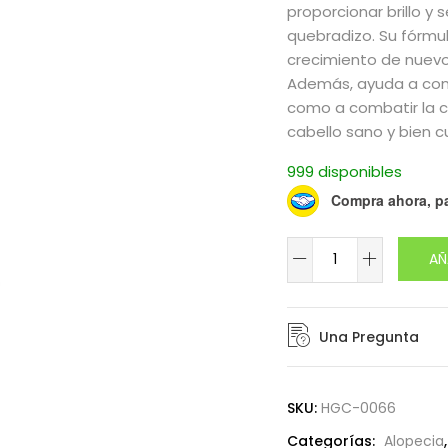
proporcionar brillo y 
quebradizo. Su fórmul
crecimiento de nuevo
Además, ayuda a contr
como a combatir la c
cabello sano y bien c
999 disponibles
Compra ahora, p
AÑ
Una Pregunta
SKU:
HGC-0066
Categorías:
Alopecia