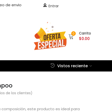
eo de envio
Entrar
Carrito
0
$
0.00
Vistos reciente
mpoo
s de los clientes)
a composición, este producto es ideal para