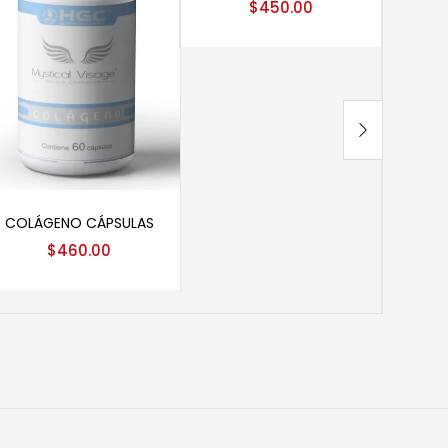
$
450.00
Añadir al carrito
Añ
COLÁGENO CÁPSULAS
CREMA
COLÁG
$
460.00