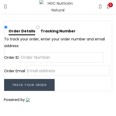
0
INICIO DE SESIÓN
REGISTRO
Introduzca su nombre de usuario y contraseña para iniciar
Order Details
Tracking Number
sesión.
To track your order, enter your order number and email
address:
Order ID
Acuérdate de mí
Order Email
Inicio De Sesión
TRACK YOUR ORDER
Contraseña perdida?
Powered by
Inicia sesión con